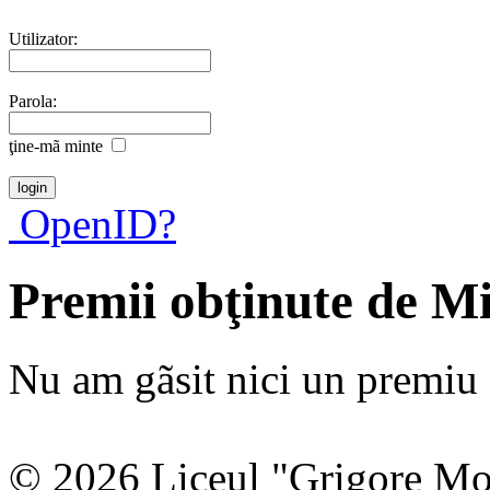
Utilizator:
Parola:
ţine-mã minte
OpenID?
Premii obţinute de M
Nu am gãsit nici un premiu a
© 2026 Liceul "Grigore Moi