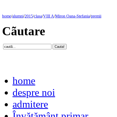
home
/
alumni
/
2015
/
clasa
/
VIII A
/
Miron Oana-Stefania
/
premii
Cãutare
home
despre noi
admitere
Învăţământ primar