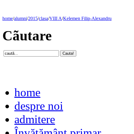
home
/
alumni
/
2015
/
clasa
/
VIII A
/
Kelemen Filip-Alexandru
Cãutare
home
despre noi
admitere
Învăţământ primar