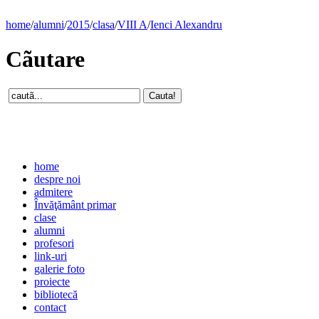
home
/
alumni
/
2015
/
clasa
/
VIII A
/
Ienci Alexandru
Cãutare
home
despre noi
admitere
Învăţământ primar
clase
alumni
profesori
link-uri
galerie foto
proiecte
bibliotecă
contact