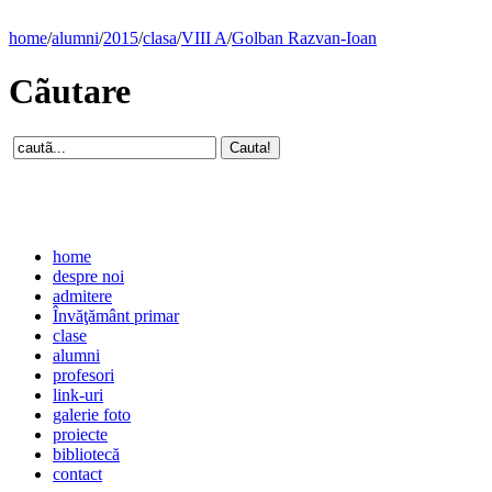
home
/
alumni
/
2015
/
clasa
/
VIII A
/
Golban Razvan-Ioan
Cãutare
home
despre noi
admitere
Învăţământ primar
clase
alumni
profesori
link-uri
galerie foto
proiecte
bibliotecă
contact