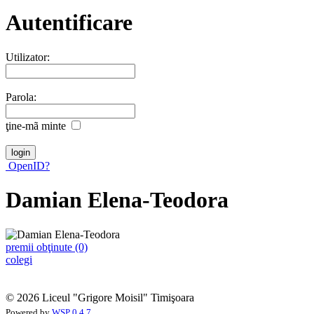
Autentificare
Utilizator:
Parola:
ţine-mã minte
OpenID?
Damian Elena-Teodora
premii obţinute (0)
colegi
© 2026 Liceul "Grigore Moisil" Timişoara
Powered by
WSP 0.4.7