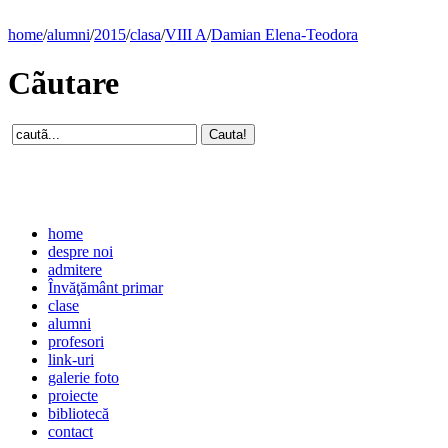
home
/
alumni
/
2015
/
clasa
/
VIII A
/
Damian Elena-Teodora
Cãutare
home
despre noi
admitere
Învăţământ primar
clase
alumni
profesori
link-uri
galerie foto
proiecte
bibliotecă
contact