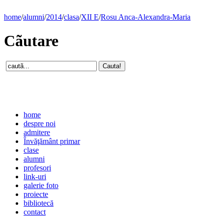
home
/
alumni
/
2014
/
clasa
/
XII E
/
Rosu Anca-Alexandra-Maria
Cãutare
home
despre noi
admitere
Învăţământ primar
clase
alumni
profesori
link-uri
galerie foto
proiecte
bibliotecă
contact