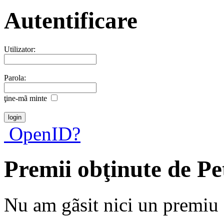
Autentificare
Utilizator:
Parola:
ţine-mã minte
OpenID?
Premii obţinute de P
Nu am gãsit nici un premiu a