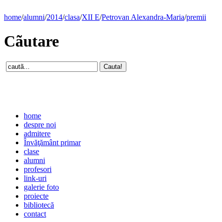
home
/
alumni
/
2014
/
clasa
/
XII E
/
Petrovan Alexandra-Maria
/
premii
Cãutare
home
despre noi
admitere
Învăţământ primar
clase
alumni
profesori
link-uri
galerie foto
proiecte
bibliotecă
contact