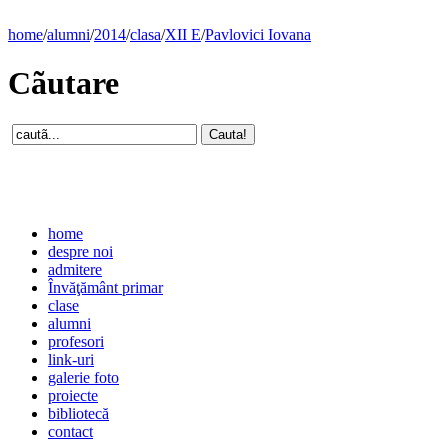
home
/
alumni
/
2014
/
clasa
/
XII E
/
Pavlovici Iovana
Cãutare
home
despre noi
admitere
Învăţământ primar
clase
alumni
profesori
link-uri
galerie foto
proiecte
bibliotecă
contact