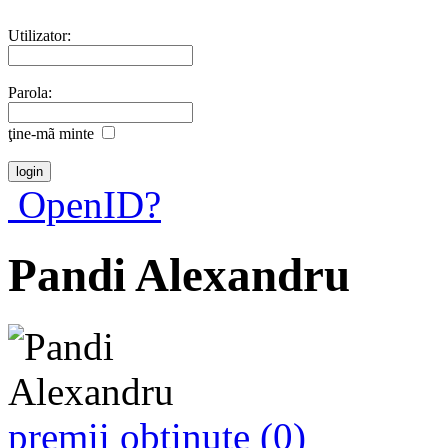
Utilizator:
Parola:
ţine-mã minte
OpenID?
Pandi Alexandru
premii obţinute (0)