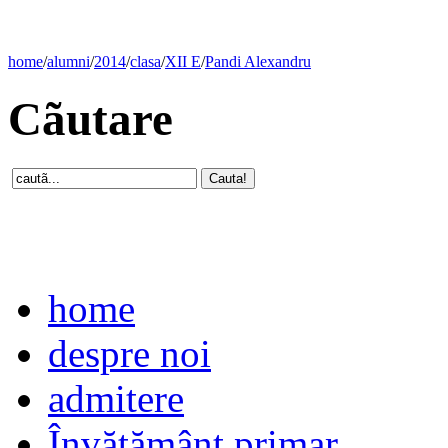
home
/
alumni
/
2014
/
clasa
/
XII E
/
Pandi Alexandru
Cãutare
home
despre noi
admitere
Învăţământ primar