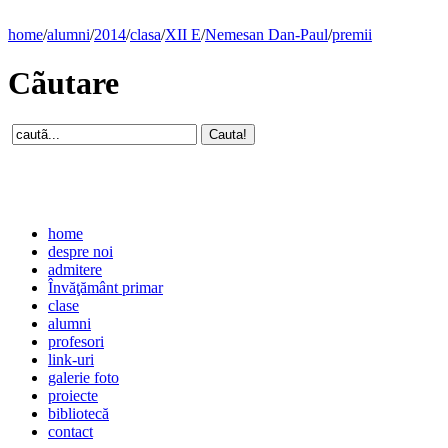
home
/
alumni
/
2014
/
clasa
/
XII E
/
Nemesan Dan-Paul
/
premii
Cãutare
home
despre noi
admitere
Învăţământ primar
clase
alumni
profesori
link-uri
galerie foto
proiecte
bibliotecă
contact