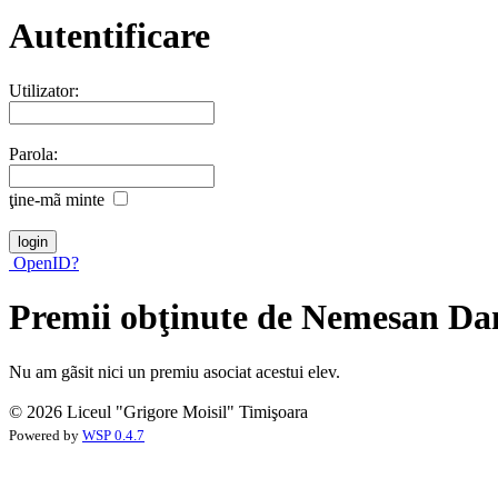
Autentificare
Utilizator:
Parola:
ţine-mã minte
OpenID?
Premii obţinute de Nemesan Da
Nu am gãsit nici un premiu asociat acestui elev.
© 2026 Liceul "Grigore Moisil" Timişoara
Powered by
WSP 0.4.7