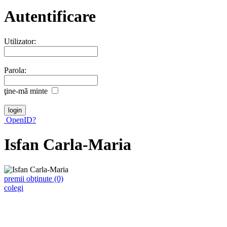
Autentificare
Utilizator:
Parola:
ţine-mã minte
OpenID?
Isfan Carla-Maria
premii obţinute (0)
colegi