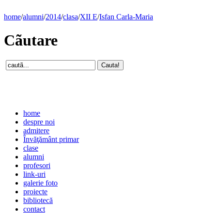
home
/
alumni
/
2014
/
clasa
/
XII E
/
Isfan Carla-Maria
Cãutare
home
despre noi
admitere
Învăţământ primar
clase
alumni
profesori
link-uri
galerie foto
proiecte
bibliotecă
contact