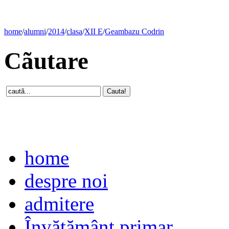
home
/
alumni
/
2014
/
clasa
/
XII E
/
Geambazu Codrin
Cãutare
home
despre noi
admitere
Învăţământ primar