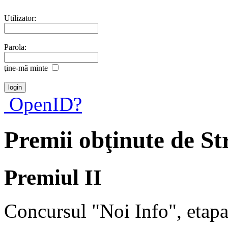
Utilizator:
Parola:
ţine-mã minte
OpenID?
Premii obţinute de S
Premiul II
Concursul "Noi Info", etap