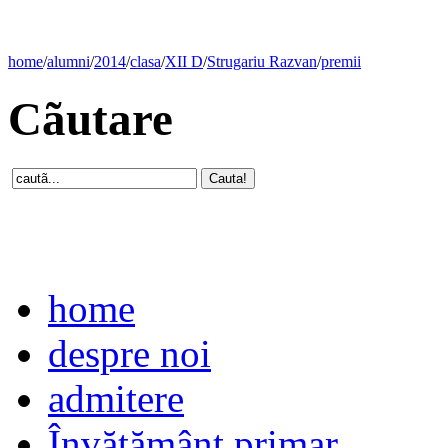
home
/
alumni
/
2014
/
clasa
/
XII D
/
Strugariu Razvan
/
premii
Cãutare
home
despre noi
admitere
Învăţământ primar