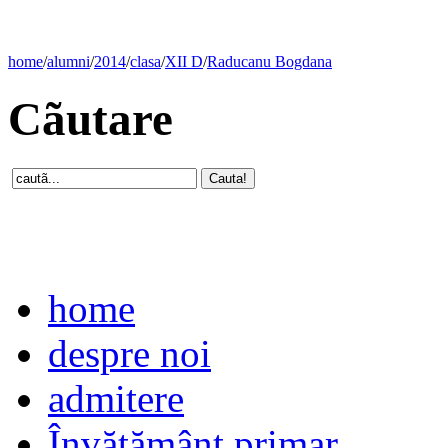
home
/
alumni
/
2014
/
clasa
/
XII D
/
Raducanu Bogdana
Cãutare
home
despre noi
admitere
Învăţământ primar