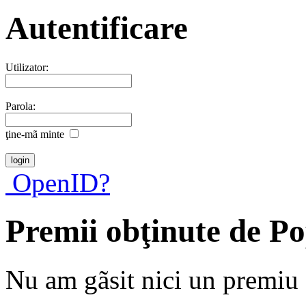
Autentificare
Utilizator:
Parola:
ţine-mã minte
OpenID?
Premii obţinute de P
Nu am gãsit nici un premiu a