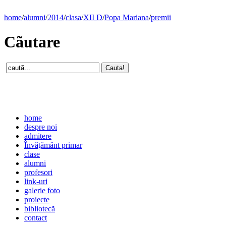
home
/
alumni
/
2014
/
clasa
/
XII D
/
Popa Mariana
/
premii
Cãutare
home
despre noi
admitere
Învăţământ primar
clase
alumni
profesori
link-uri
galerie foto
proiecte
bibliotecă
contact