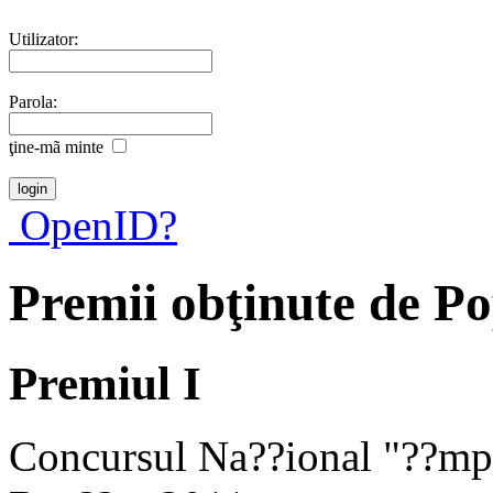
Utilizator:
Parola:
ţine-mã minte
OpenID?
Premii obţinute de P
Premiul I
Concursul Na??ional "??mp