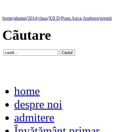
home
/
alumni
/
2014
/
clasa
/
XII D
/
Popa Anca-Andreea
/
premii
Cãutare
home
despre noi
admitere
Învăţământ primar