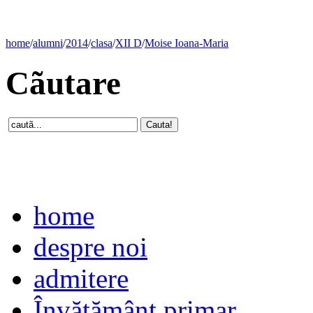
home
/
alumni
/
2014
/
clasa
/
XII D
/
Moise Ioana-Maria
Cãutare
home
despre noi
admitere
Învăţământ primar