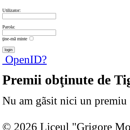
Utilizator:
Parola:
ţine-mã minte
OpenID?
Premii obţinute de Ti
Nu am gãsit nici un premiu a
© 2026 Liceul "Grigore Moi