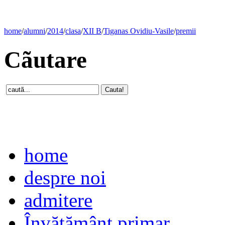
home
/
alumni
/
2014
/
clasa
/
XII B
/
Tiganas Ovidiu-Vasile
/
premii
Cãutare
home
despre noi
admitere
Învăţământ primar