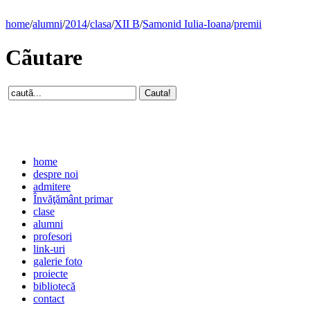
home
/
alumni
/
2014
/
clasa
/
XII B
/
Samonid Iulia-Ioana
/
premii
Cãutare
home
despre noi
admitere
Învăţământ primar
clase
alumni
profesori
link-uri
galerie foto
proiecte
bibliotecă
contact