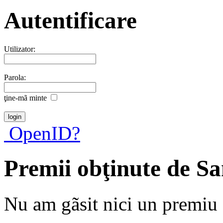
Autentificare
Utilizator:
Parola:
ţine-mã minte
OpenID?
Premii obţinute de S
Nu am gãsit nici un premiu a