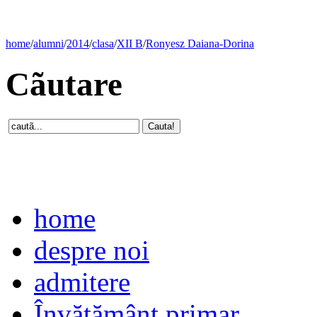
home
/
alumni
/
2014
/
clasa
/
XII B
/
Ronyesz Daiana-Dorina
Cãutare
home
despre noi
admitere
Învăţământ primar