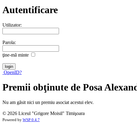
Autentificare
Utilizator:
Parola:
ţine-mã minte
OpenID?
Premii obţinute de Posa Alexa
Nu am gãsit nici un premiu asociat acestui elev.
© 2026 Liceul "Grigore Moisil" Timişoara
Powered by
WSP 0.4.7