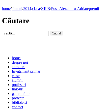
home
/
alumni
/
2014
/
clasa
/
XII B
/
Posa Alexandru-Adrian
/
premii
Cãutare
home
despre noi
admitere
Învăţământ primar
clase
alumni
profesori
link-uri
galerie foto
proiecte
bibliotecă
contact