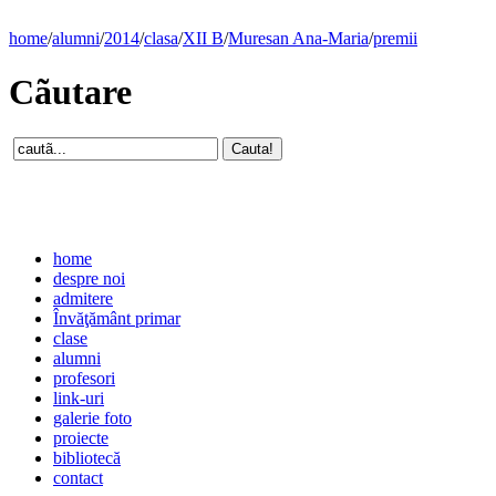
home
/
alumni
/
2014
/
clasa
/
XII B
/
Muresan Ana-Maria
/
premii
Cãutare
home
despre noi
admitere
Învăţământ primar
clase
alumni
profesori
link-uri
galerie foto
proiecte
bibliotecă
contact