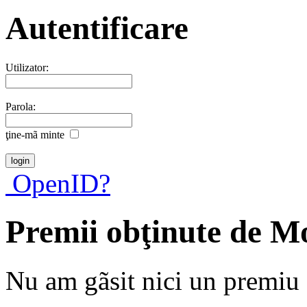
Autentificare
Utilizator:
Parola:
ţine-mã minte
OpenID?
Premii obţinute de M
Nu am gãsit nici un premiu a