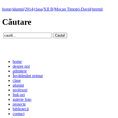
home
/
alumni
/
2014
/
clasa
/
XII B
/
Mocan Timotei-David
/
premii
Cãutare
home
despre noi
admitere
Învăţământ primar
clase
alumni
profesori
link-uri
galerie foto
proiecte
bibliotecă
contact