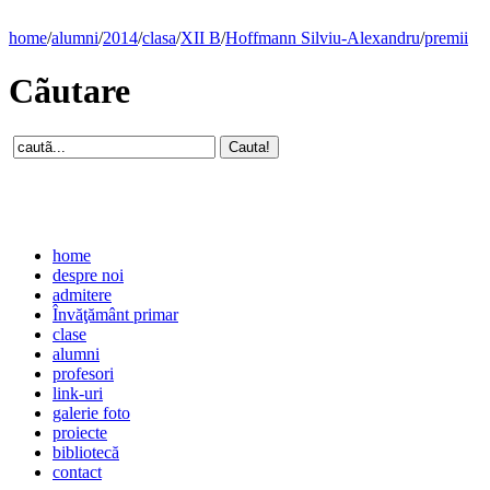
home
/
alumni
/
2014
/
clasa
/
XII B
/
Hoffmann Silviu-Alexandru
/
premii
Cãutare
home
despre noi
admitere
Învăţământ primar
clase
alumni
profesori
link-uri
galerie foto
proiecte
bibliotecă
contact