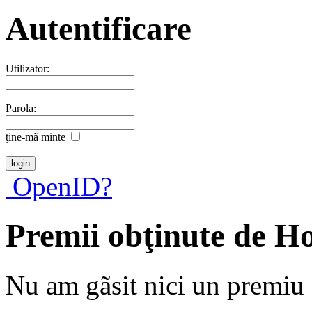
Autentificare
Utilizator:
Parola:
ţine-mã minte
OpenID?
Premii obţinute de H
Nu am gãsit nici un premiu a