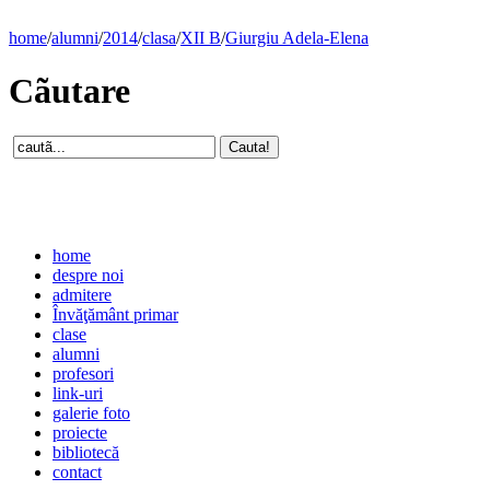
home
/
alumni
/
2014
/
clasa
/
XII B
/
Giurgiu Adela-Elena
Cãutare
home
despre noi
admitere
Învăţământ primar
clase
alumni
profesori
link-uri
galerie foto
proiecte
bibliotecă
contact