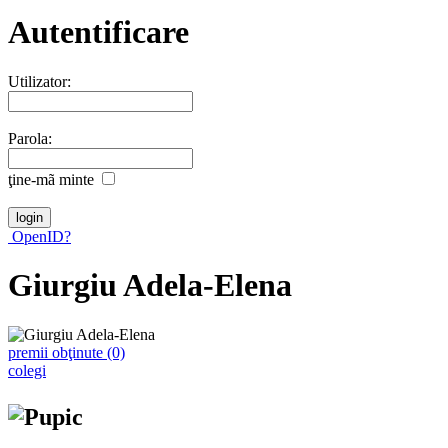
Autentificare
Utilizator:
Parola:
ţine-mã minte
OpenID?
Giurgiu Adela-Elena
premii obţinute (0)
colegi