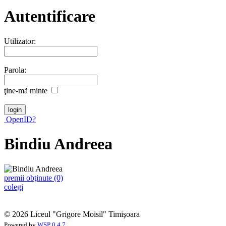
Autentificare
Utilizator:
Parola:
ţine-mã minte
OpenID?
Bindiu Andreea
premii obţinute (0)
colegi
© 2026 Liceul "Grigore Moisil" Timişoara
Powered by
WSP 0.4.7