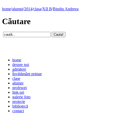
home
/
alumni
/
2014
/
clasa
/
XII B
/
Bindiu Andreea
Cãutare
home
despre noi
admitere
Învăţământ primar
clase
alumni
profesori
link-uri
galerie foto
proiecte
bibliotecă
contact