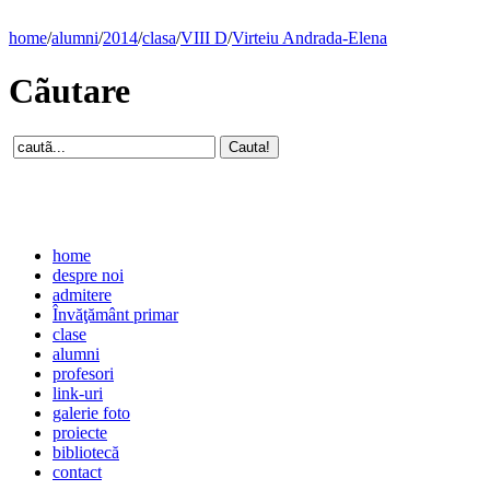
home
/
alumni
/
2014
/
clasa
/
VIII D
/
Virteiu Andrada-Elena
Cãutare
home
despre noi
admitere
Învăţământ primar
clase
alumni
profesori
link-uri
galerie foto
proiecte
bibliotecă
contact