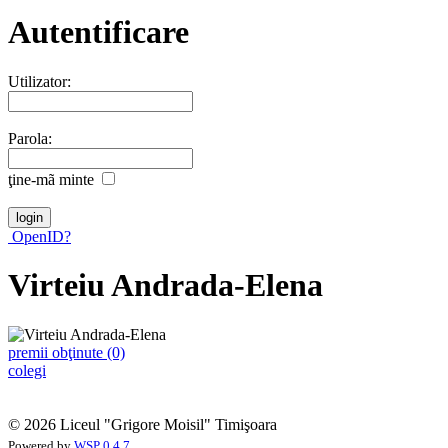
Autentificare
Utilizator:
Parola:
ţine-mã minte
OpenID?
Virteiu Andrada-Elena
premii obţinute (0)
colegi
© 2026 Liceul "Grigore Moisil" Timişoara
Powered by
WSP 0.4.7