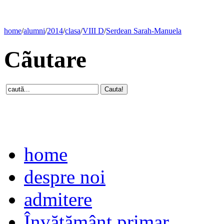
home
/
alumni
/
2014
/
clasa
/
VIII D
/
Serdean Sarah-Manuela
Cãutare
home
despre noi
admitere
Învăţământ primar