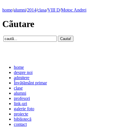
home
/
alumni
/
2014
/
clasa
/
VIII D
/
Motoc Andrei
Cãutare
home
despre noi
admitere
Învăţământ primar
clase
alumni
profesori
link-uri
galerie foto
proiecte
bibliotecă
contact