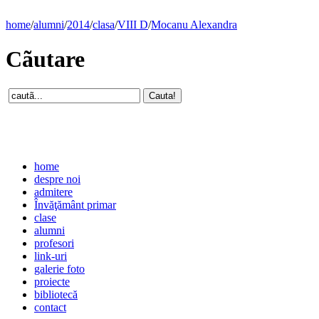
home
/
alumni
/
2014
/
clasa
/
VIII D
/
Mocanu Alexandra
Cãutare
home
despre noi
admitere
Învăţământ primar
clase
alumni
profesori
link-uri
galerie foto
proiecte
bibliotecă
contact