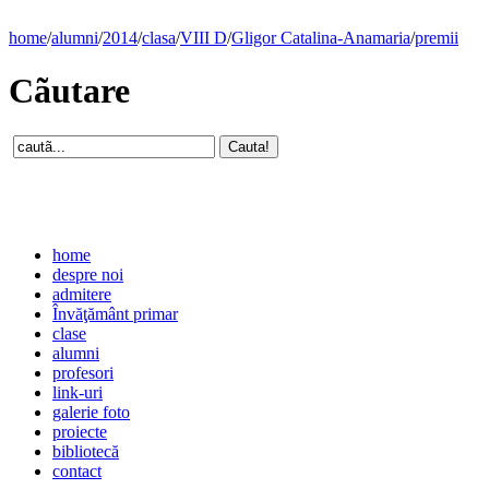
home
/
alumni
/
2014
/
clasa
/
VIII D
/
Gligor Catalina-Anamaria
/
premii
Cãutare
home
despre noi
admitere
Învăţământ primar
clase
alumni
profesori
link-uri
galerie foto
proiecte
bibliotecă
contact