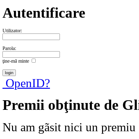
Autentificare
Utilizator:
Parola:
ţine-mã minte
OpenID?
Premii obţinute de G
Nu am gãsit nici un premiu a