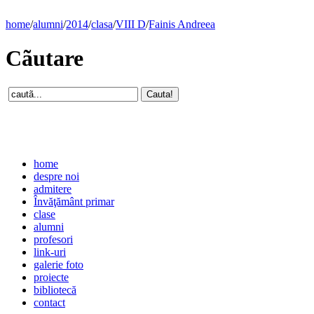
home
/
alumni
/
2014
/
clasa
/
VIII D
/
Fainis Andreea
Cãutare
home
despre noi
admitere
Învăţământ primar
clase
alumni
profesori
link-uri
galerie foto
proiecte
bibliotecă
contact