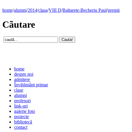
home
/
alumni
/
2014
/
clasa
/
VIII D
/
Baltarete-Becheriu Paul
/
premii
Cãutare
home
despre noi
admitere
Învăţământ primar
clase
alumni
profesori
link-uri
galerie foto
proiecte
bibliotecă
contact