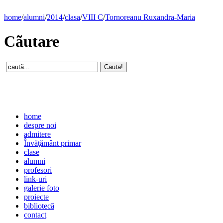
home
/
alumni
/
2014
/
clasa
/
VIII C
/
Tornoreanu Ruxandra-Maria
Cãutare
home
despre noi
admitere
Învăţământ primar
clase
alumni
profesori
link-uri
galerie foto
proiecte
bibliotecă
contact