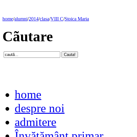
home
/
alumni
/
2014
/
clasa
/
VIII C
/
Stoica Maria
Cãutare
home
despre noi
admitere
Învăţământ primar