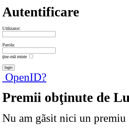
Autentificare
Utilizator:
Parola:
ţine-mã minte
OpenID?
Premii obţinute de L
Nu am gãsit nici un premiu a