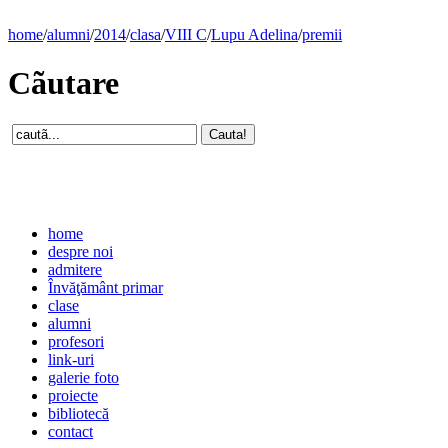
home
/
alumni
/
2014
/
clasa
/
VIII C
/
Lupu Adelina
/
premii
Cãutare
home
despre noi
admitere
Învăţământ primar
clase
alumni
profesori
link-uri
galerie foto
proiecte
bibliotecă
contact