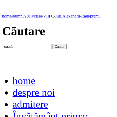
home
/
alumni
/
2014
/
clasa
/
VIII C
/
Jula Alexandru-Raul
/
premii
Cãutare
home
despre noi
admitere
Învăţământ primar