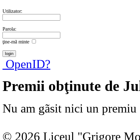
Utilizator:
Parola:
ţine-mã minte
OpenID?
Premii obţinute de J
Nu am gãsit nici un premiu a
© 2026 Liceul "Grigore Moi