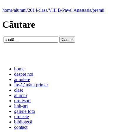
home
/
alumni
/
2014
/
clasa
/
VIII B
/
Pavel Anastasia
/
premii
Cãutare
home
despre noi
admitere
Învăţământ primar
clase
alumni
profesori
link-uri
galerie foto
proiecte
bibliotecă
contact