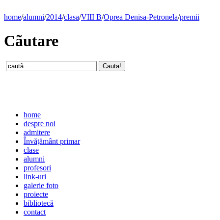
home
/
alumni
/
2014
/
clasa
/
VIII B
/
Oprea Denisa-Petronela
/
premii
Cãutare
home
despre noi
admitere
Învăţământ primar
clase
alumni
profesori
link-uri
galerie foto
proiecte
bibliotecă
contact