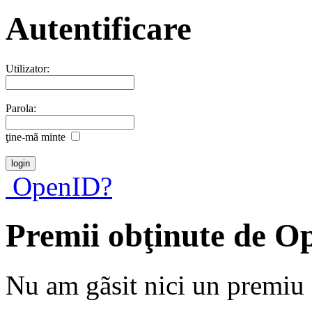
Autentificare
Utilizator:
Parola:
ţine-mã minte
OpenID?
Premii obţinute de O
Nu am gãsit nici un premiu a