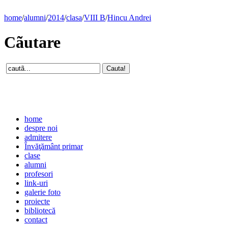
home
/
alumni
/
2014
/
clasa
/
VIII B
/
Hincu Andrei
Cãutare
home
despre noi
admitere
Învăţământ primar
clase
alumni
profesori
link-uri
galerie foto
proiecte
bibliotecă
contact