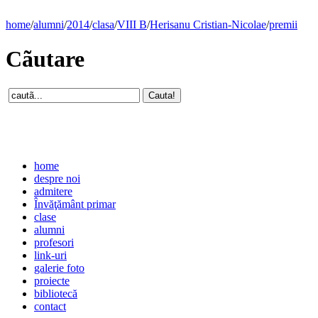
home
/
alumni
/
2014
/
clasa
/
VIII B
/
Herisanu Cristian-Nicolae
/
premii
Cãutare
home
despre noi
admitere
Învăţământ primar
clase
alumni
profesori
link-uri
galerie foto
proiecte
bibliotecă
contact