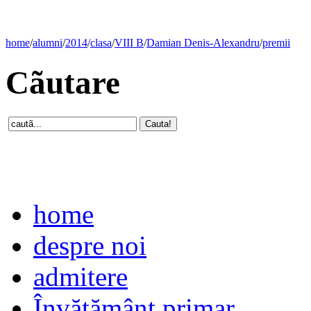
home
/
alumni
/
2014
/
clasa
/
VIII B
/
Damian Denis-Alexandru
/
premii
Cãutare
home
despre noi
admitere
Învăţământ primar