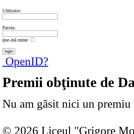
Utilizator:
Parola:
ţine-mã minte
OpenID?
Premii obţinute de D
Nu am gãsit nici un premiu a
© 2026 Liceul "Grigore Moi