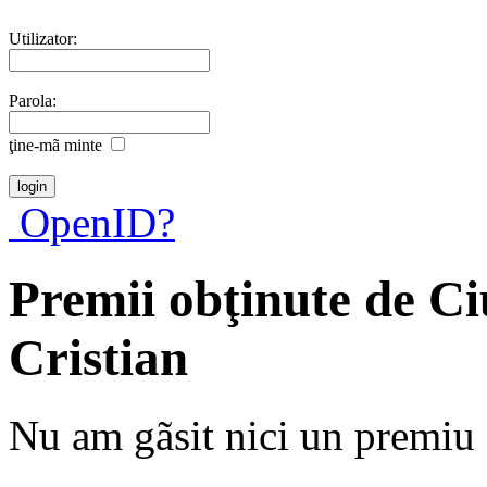
Utilizator:
Parola:
ţine-mã minte
OpenID?
Premii obţinute de C
Cristian
Nu am gãsit nici un premiu a