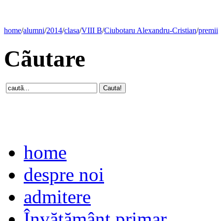
home
/
alumni
/
2014
/
clasa
/
VIII B
/
Ciubotaru Alexandru-Cristian
/
premii
Cãutare
home
despre noi
admitere
Învăţământ primar