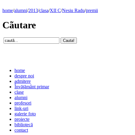
home
/
alumni
/
2013
/
clasa
/
XII C
/
Nesiu Radu
/
premii
Cãutare
home
despre noi
admitere
Învăţământ primar
clase
alumni
profesori
link-uri
galerie foto
proiecte
bibliotecă
contact