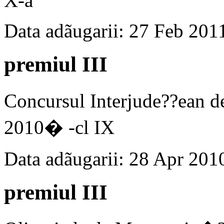
X-a
Data adãugarii: 27 Feb 201
premiul III
Concursul Interjude??ea
2010� -cl IX
Data adãugarii: 28 Apr 201
premiul III