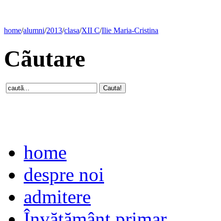
home
/
alumni
/
2013
/
clasa
/
XII C
/
Ilie Maria-Cristina
Cãutare
home
despre noi
admitere
Învăţământ primar