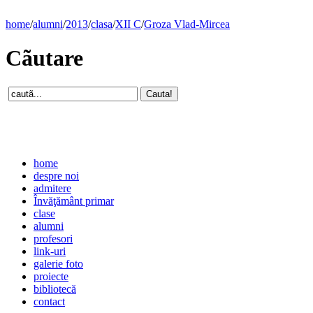
home
/
alumni
/
2013
/
clasa
/
XII C
/
Groza Vlad-Mircea
Cãutare
home
despre noi
admitere
Învăţământ primar
clase
alumni
profesori
link-uri
galerie foto
proiecte
bibliotecă
contact