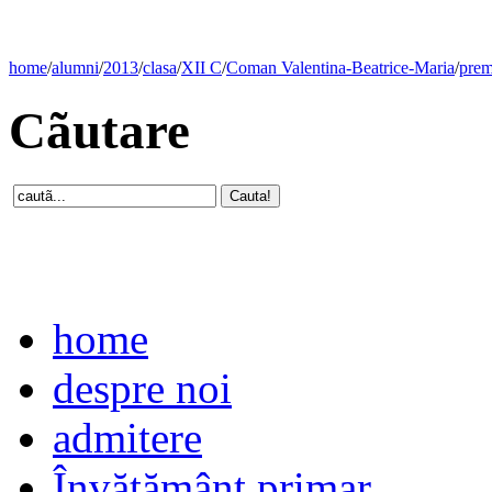
home
/
alumni
/
2013
/
clasa
/
XII C
/
Coman Valentina-Beatrice-Maria
/
prem
Cãutare
home
despre noi
admitere
Învăţământ primar