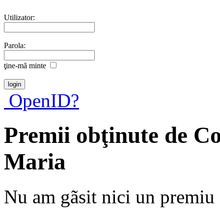
Utilizator:
Parola:
ţine-mã minte
OpenID?
Premii obţinute de C
Maria
Nu am gãsit nici un premiu a