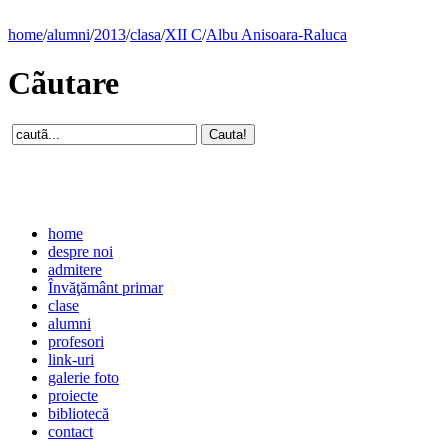
home
/
alumni
/
2013
/
clasa
/
XII C
/
Albu Anisoara-Raluca
Cãutare
home
despre noi
admitere
Învăţământ primar
clase
alumni
profesori
link-uri
galerie foto
proiecte
bibliotecă
contact