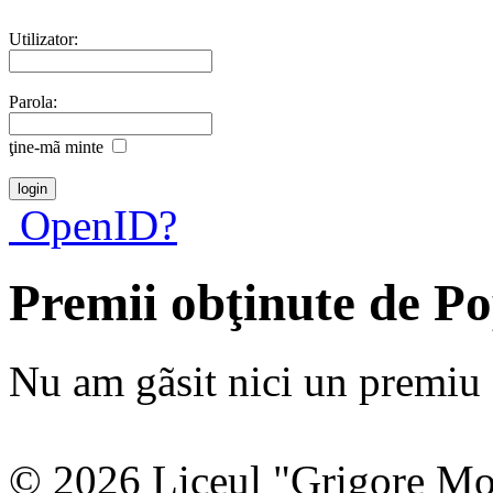
Utilizator:
Parola:
ţine-mã minte
OpenID?
Premii obţinute de P
Nu am gãsit nici un premiu a
© 2026 Liceul "Grigore Moi