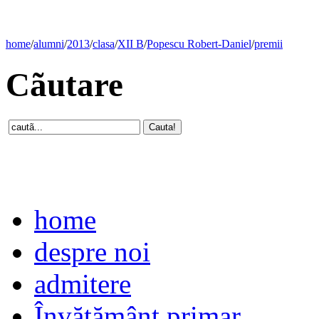
home
/
alumni
/
2013
/
clasa
/
XII B
/
Popescu Robert-Daniel
/
premii
Cãutare
home
despre noi
admitere
Învăţământ primar