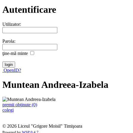
Autentificare
Utilizator:
Parola:
ţine-mã minte
OpenID?
Muntean Andreea-Izabela
premii obţinute (0)
colegi
© 2026 Liceul "Grigore Moisil" Timişoara
Powered by
WSP 0.4.7