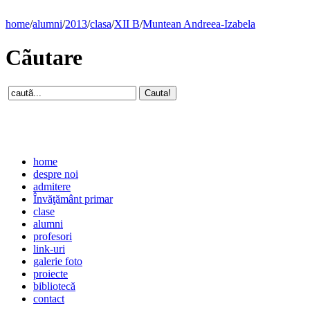
home
/
alumni
/
2013
/
clasa
/
XII B
/
Muntean Andreea-Izabela
Cãutare
home
despre noi
admitere
Învăţământ primar
clase
alumni
profesori
link-uri
galerie foto
proiecte
bibliotecă
contact